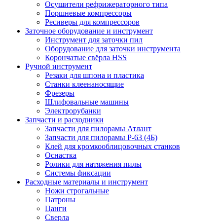
Осушители рефрижераторного типа
Поршневые компрессоры
Ресиверы для компрессоров
Заточное оборудование и инструмент
Инструмент для заточки пил
Оборудование для заточки инструмента
Корончатые свёрла HSS
Ручной инструмент
Резаки для шпона и пластика
Станки клеенаносящие
Фрезеры
Шлифовальные машины
Электрорубанки
Запчасти и расходники
Запчасти для пилорамы Атлант
Запчасти для пилорамы Р-63 (4Б)
Клей для кромкооблицовочных станков
Оснастка
Ролики для натяжения пилы
Системы фиксации
Расходные материалы и инструмент
Ножи строгальные
Патроны
Цанги
Сверла