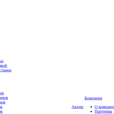
ки
зкой
станки
ов
анков
Компания
ков
ов
Акции
О компани
ов
Партнеры