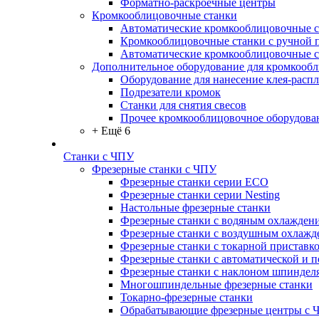
Форматно-раскроечные центры
Кромкооблицовочные станки
Автоматические кромкооблицовочные с
Кромкооблицовочные станки с ручной 
Автоматические кромкооблицовочные 
Дополнительное оборудование для кромкооб
Оборудование для нанесение клея-распл
Подрезатели кромок
Станки для снятия свесов
Прочее кромкооблицовочное оборудова
+ Ещё 6
Станки с ЧПУ
Фрезерные станки с ЧПУ
Фрезерные станки серии ECO
Фрезерные станки серии Nesting
Настольные фрезерные станки
Фрезерные станки с водяным охлажден
Фрезерные станки с воздушным охлажд
Фрезерные станки с токарной приставк
Фрезерные станки с автоматической и 
Фрезерные станки с наклоном шпиндел
Многошпиндельные фрезерные станки
Токарно-фрезерные станки
Обрабатывающие фрезерные центры с 