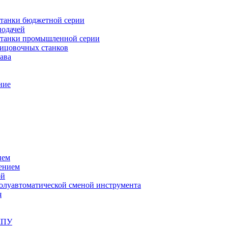
танки бюджетной серии
подачей
станки промышленной серии
лицовочных станков
ава
ние
ием
ением
ой
полуавтоматической сменой инструмента
я
ЧПУ