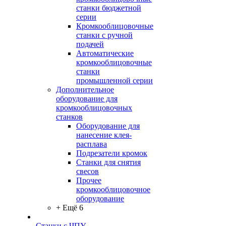
станки бюджетной
серии
Кромкооблицовочные
станки с ручной
подачей
Автоматические
кромкооблицовочные
станки
промышленной серии
Дополнительное
оборудование для
кромкооблицовочных
станков
Оборудование для
нанесение клея-
расплава
Подрезатели кромок
Станки для снятия
свесов
Прочее
кромкооблицовочное
оборудование
+ Ещё 6
Станки с ЧПУ