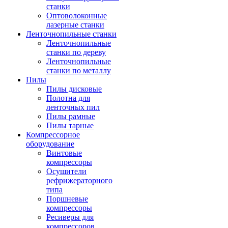
станки
Оптоволоконные
лазерные станки
Ленточнопильные станки
Ленточнопильные
станки по дереву
Ленточнопильные
станки по металлу
Пилы
Пилы дисковые
Полотна для
ленточных пил
Пилы рамные
Пилы тарные
Компрессорное
оборудование
Винтовые
компрессоры
Осушители
рефрижераторного
типа
Поршневые
компрессоры
Ресиверы для
компрессоров