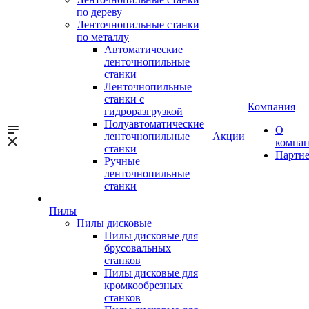
по дереву
Ленточнопильные станки
по металлу
Автоматические
ленточнопильные
станки
Ленточнопильные
станки с
Компания
гидроразгрузкой
Полуавтоматические
О
ленточнопильные
Акции
компа
станки
Партн
Ручные
ленточнопильные
станки
Пилы
Пилы дисковые
Пилы дисковые для
брусовальных
станков
Пилы дисковые для
кромкообрезных
станков