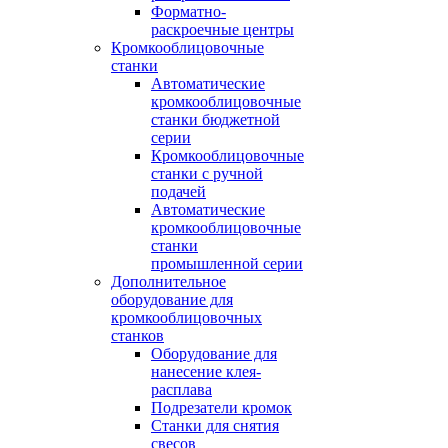
Форматно-
раскроечные центры
Кромкооблицовочные
станки
Автоматические
кромкооблицовочные
станки бюджетной
серии
Кромкооблицовочные
станки с ручной
подачей
Автоматические
кромкооблицовочные
станки
промышленной серии
Дополнительное
оборудование для
кромкооблицовочных
станков
Оборудование для
нанесение клея-
расплава
Подрезатели кромок
Станки для снятия
свесов