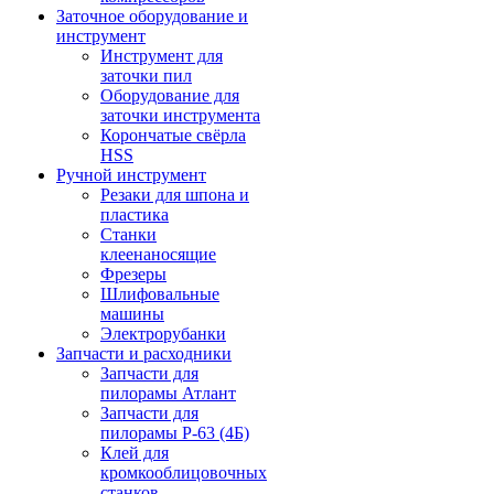
Заточное оборудование и
инструмент
Инструмент для
заточки пил
Оборудование для
заточки инструмента
Корончатые свёрла
HSS
Ручной инструмент
Резаки для шпона и
пластика
Станки
клеенаносящие
Фрезеры
Шлифовальные
машины
Электрорубанки
Запчасти и расходники
Запчасти для
пилорамы Атлант
Запчасти для
пилорамы Р-63 (4Б)
Клей для
кромкооблицовочных
станков