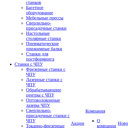
станков
Багетное
оборудование
Мебельные прессы
Сверлильно-
присадочные станки
Настольные
столярные станки
Пневматические
прижимные балки
Станки для
постформинга
Станки с ЧПУ
Фрезерные станки с
ЧПУ
Лазерные станки с
ЧПУ
Обрабатывающие
центры с ЧПУ
Оптоволоконные
лазеры ЧПУ
Сверлильно-
Компания
присадочные станки с
ЧПУ
О
Акции
Ново
Токарно-фрезерные
компании