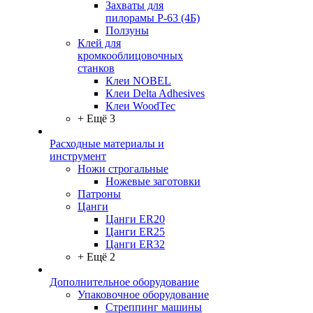
Захваты для
пилорамы Р-63 (4Б)
Ползуны
Клей для
кромкооблицовочных
станков
Клеи NOBEL
Клеи Delta Adhesives
Клеи WoodTec
+ Ещё 3
Расходные материалы и
инструмент
Ножи строгальные
Ножевые заготовки
Патроны
Цанги
Цанги ER20
Цанги ER25
Цанги ER32
+ Ещё 2
Дополнительное оборудование
Упаковочное оборудование
Стреппинг машины