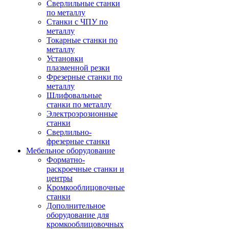
Сверлильные станки
по металлу
Станки с ЧПУ по
металлу
Токарные станки по
металлу
Установки
плазменной резки
Фрезерные станки по
металлу
Шлифовальные
станки по металлу
Электроэрозионные
станки
Сверлильно-
фрезерные станки
Мебельное оборудование
Форматно-
раскроечные станки и
центры
Кромкооблицовочные
станки
Дополнительное
оборудование для
кромкооблицовочных