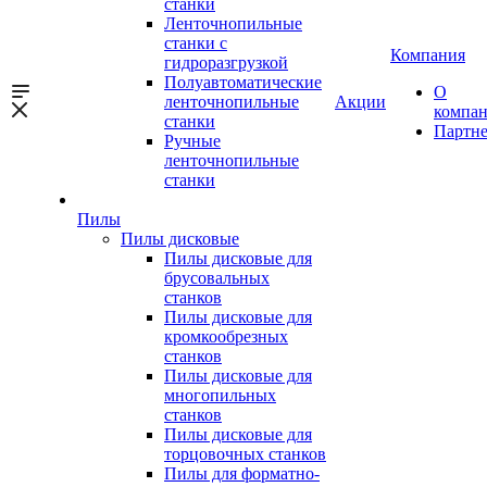
станки
Ленточнопильные
станки с
Компания
гидроразгрузкой
Полуавтоматические
О
ленточнопильные
Акции
компа
станки
Партн
Ручные
ленточнопильные
станки
Пилы
Пилы дисковые
Пилы дисковые для
брусовальных
станков
Пилы дисковые для
кромкообрезных
станков
Пилы дисковые для
многопильных
станков
Пилы дисковые для
торцовочных станков
Пилы для форматно-