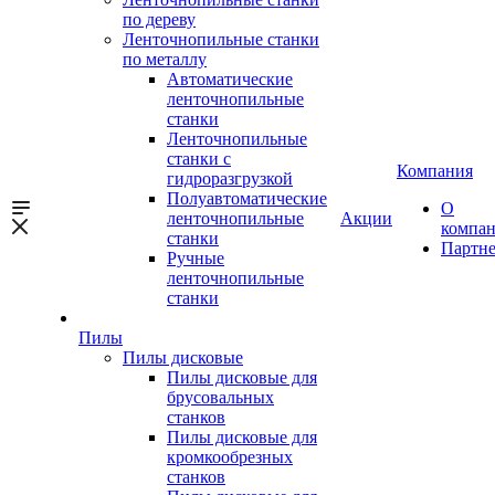
по дереву
Ленточнопильные станки
по металлу
Автоматические
ленточнопильные
станки
Ленточнопильные
станки с
Компания
гидроразгрузкой
Полуавтоматические
О
ленточнопильные
Акции
компа
станки
Партн
Ручные
ленточнопильные
станки
Пилы
Пилы дисковые
Пилы дисковые для
брусовальных
станков
Пилы дисковые для
кромкообрезных
станков