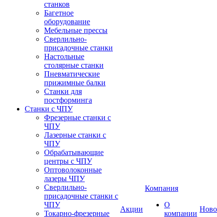
станков
Багетное
оборудование
Мебельные прессы
Сверлильно-
присадочные станки
Настольные
столярные станки
Пневматические
прижимные балки
Станки для
постформинга
Станки с ЧПУ
Фрезерные станки с
ЧПУ
Лазерные станки с
ЧПУ
Обрабатывающие
центры с ЧПУ
Оптоволоконные
лазеры ЧПУ
Сверлильно-
Компания
присадочные станки с
ЧПУ
О
Акции
Ново
Токарно-фрезерные
компании