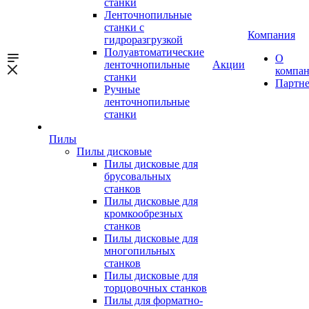
станки
Ленточнопильные
станки с
Компания
гидроразгрузкой
Полуавтоматические
О
ленточнопильные
Акции
компа
станки
Партн
Ручные
ленточнопильные
станки
Пилы
Пилы дисковые
Пилы дисковые для
брусовальных
станков
Пилы дисковые для
кромкообрезных
станков
Пилы дисковые для
многопильных
станков
Пилы дисковые для
торцовочных станков
Пилы для форматно-