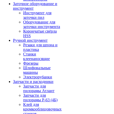
Заточное оборудование и
инструмент
Инструмент для
заточки пил
Оборудование для
заточки инструмента
Корончатые свёрла
HSS
Ручной инструмент
Резаки для шпона и
пластика
Станки
клеенаносящие
Фрезеры
Шлифовальные
машины
Электрорубанки
Запчасти и расходники
Запчасти для
пилорамы Атлант
Запчасти для
пилорамы Р-63 (4Б)
Клей для
кромкооблицовочных
станков