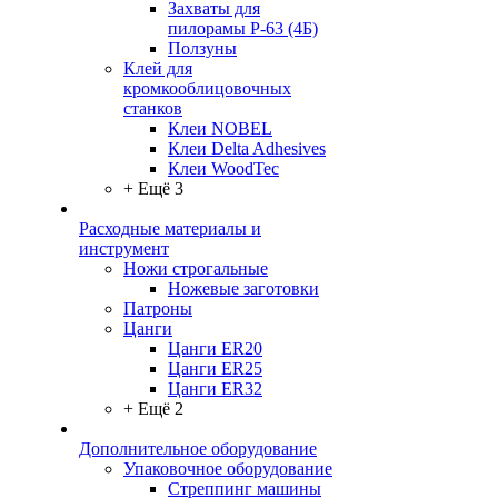
Захваты для
пилорамы Р-63 (4Б)
Ползуны
Клей для
кромкооблицовочных
станков
Клеи NOBEL
Клеи Delta Adhesives
Клеи WoodTec
+ Ещё 3
Расходные материалы и
инструмент
Ножи строгальные
Ножевые заготовки
Патроны
Цанги
Цанги ER20
Цанги ER25
Цанги ER32
+ Ещё 2
Дополнительное оборудование
Упаковочное оборудование
Стреппинг машины