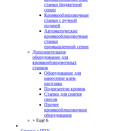
станки бюджетной
серии
Кромкооблицовочные
станки с ручной
подачей
Автоматические
кромкооблицовочные
станки
промышленной серии
Дополнительное
оборудование для
кромкооблицовочных
станков
Оборудование для
нанесение клея-
расплава
Подрезатели кромок
Станки для снятия
свесов
Прочее
кромкооблицовочное
оборудование
+ Ещё 6
Станки с ЧПУ