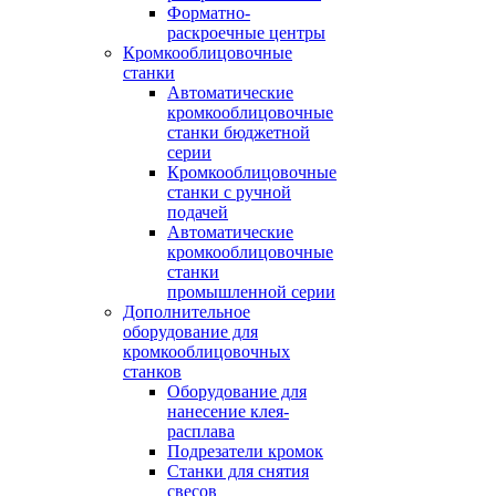
Форматно-
раскроечные центры
Кромкооблицовочные
станки
Автоматические
кромкооблицовочные
станки бюджетной
серии
Кромкооблицовочные
станки с ручной
подачей
Автоматические
кромкооблицовочные
станки
промышленной серии
Дополнительное
оборудование для
кромкооблицовочных
станков
Оборудование для
нанесение клея-
расплава
Подрезатели кромок
Станки для снятия
свесов