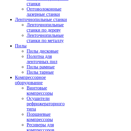
станки
Оптоволоконные
лазерные станки
Ленточнопильные станки
Ленточнопильные
станки по дереву
Ленточнопильные
станки по металлу
Пилы
Пилы дисковые
Полотна для
ленточных пил
Пилы рамные
Пилы тарные
Компрессорное
оборудование
Винтовые
компрессоры
Осушители
рефрижераторного
типа
Поршневые
компрессоры
Ресиверы для
компрессоров