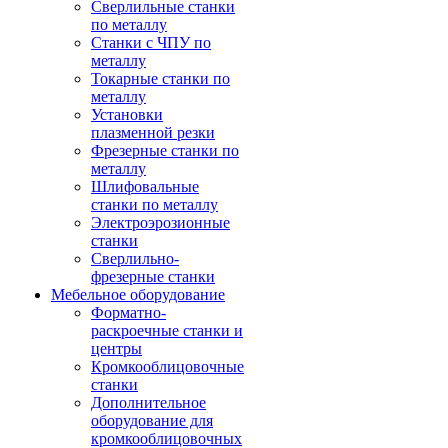
Сверлильные станки
по металлу
Станки с ЧПУ по
металлу
Токарные станки по
металлу
Установки
плазменной резки
Фрезерные станки по
металлу
Шлифовальные
станки по металлу
Электроэрозионные
станки
Сверлильно-
фрезерные станки
Мебельное оборудование
Форматно-
раскроечные станки и
центры
Кромкооблицовочные
станки
Дополнительное
оборудование для
кромкооблицовочных