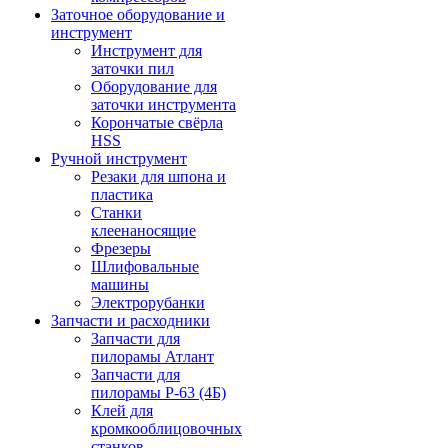
Заточное оборудование и
инструмент
Инструмент для
заточки пил
Оборудование для
заточки инструмента
Корончатые свёрла
HSS
Ручной инструмент
Резаки для шпона и
пластика
Станки
клеенаносящие
Фрезеры
Шлифовальные
машины
Электрорубанки
Запчасти и расходники
Запчасти для
пилорамы Атлант
Запчасти для
пилорамы Р-63 (4Б)
Клей для
кромкооблицовочных
станков