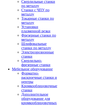
Сверлильные станки
по металлу
Станки с ЧПУ по
металлу
Токарные станки по
металлу
Установки
плазменной резки
Фрезерные станки по
металлу
Шлифовальные
станки по металлу
Электроэрозионные
станки
Сверлильно-
фрезерные станки
Мебельное оборудование
Форматно-
раскроечные станки и
центры
Кромкооблицовочные
станки
Дополнительное
оборудование для
кромкооблицовочных