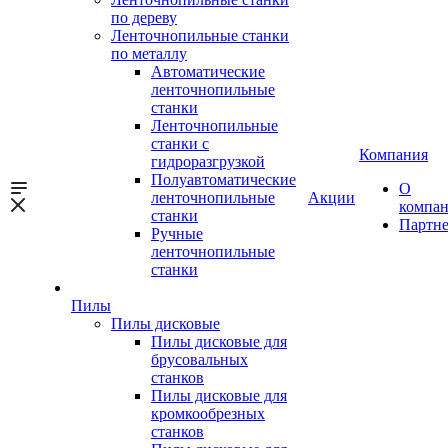
по дереву
Ленточнопильные станки
по металлу
Автоматические
ленточнопильные
станки
Ленточнопильные
станки с
Компания
гидроразгрузкой
Полуавтоматические
О
ленточнопильные
Акции
компа
станки
Партн
Ручные
ленточнопильные
станки
Пилы
Пилы дисковые
Пилы дисковые для
брусовальных
станков
Пилы дисковые для
кромкообрезных
станков