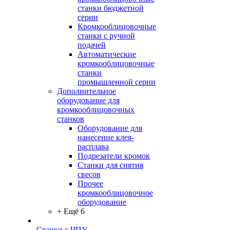
станки бюджетной
серии
Кромкооблицовочные
станки с ручной
подачей
Автоматические
кромкооблицовочные
станки
промышленной серии
Дополнительное
оборудование для
кромкооблицовочных
станков
Оборудование для
нанесение клея-
расплава
Подрезатели кромок
Станки для снятия
свесов
Прочее
кромкооблицовочное
оборудование
+ Ещё 6
Станки с ЧПУ