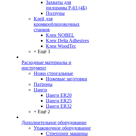
Захваты для
пилорамы Р-63 (4Б)
Ползуны
Клей для
кромкооблицовочных
станков
Клеи NOBEL
Клеи Delta Adhesives
Клеи WoodTec
+ Ещё 3
Расходные материалы и
инструмент
Ножи строгальные
Ножевые заготовки
Патроны
Цанги
Цанги ER20
Цанги ER25
Цанги ER32
+ Ещё 2
Дополнительное оборудование
Упаковочное оборудование
Стреппинг машины