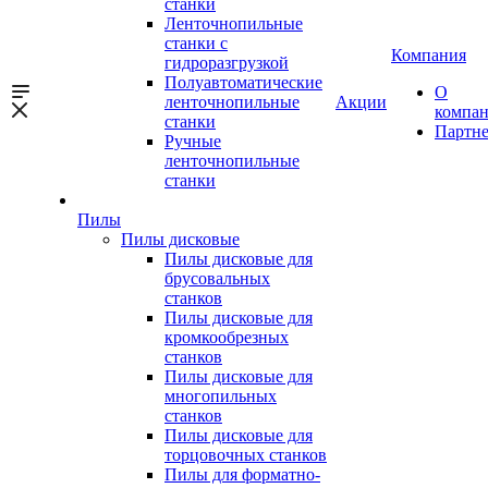
станки
Ленточнопильные
станки с
Компания
гидроразгрузкой
Полуавтоматические
О
ленточнопильные
Акции
компа
станки
Партн
Ручные
ленточнопильные
станки
Пилы
Пилы дисковые
Пилы дисковые для
брусовальных
станков
Пилы дисковые для
кромкообрезных
станков
Пилы дисковые для
многопильных
станков
Пилы дисковые для
торцовочных станков
Пилы для форматно-