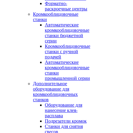
Форматно-
раскроечные центры
Кромкооблицовочные
станки
Автоматические
кромкооблицовочные
станки бюджетной
серии
Кромкооблицовочные
станки с ручной
подачей
Автоматические
кромкооблицовочные
станки
промышленной серии
Дополнительное
оборудование для
кромкооблицовочных
станков
Оборудование для
нанесение клея-
расплава
Подрезатели кромок
Станки для снятия
свесов