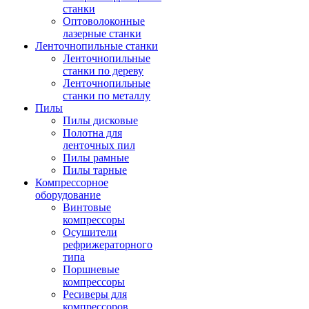
станки
Оптоволоконные
лазерные станки
Ленточнопильные станки
Ленточнопильные
станки по дереву
Ленточнопильные
станки по металлу
Пилы
Пилы дисковые
Полотна для
ленточных пил
Пилы рамные
Пилы тарные
Компрессорное
оборудование
Винтовые
компрессоры
Осушители
рефрижераторного
типа
Поршневые
компрессоры
Ресиверы для
компрессоров