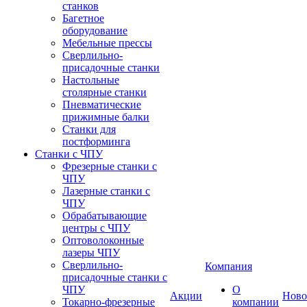
станков
Багетное
оборудование
Мебельные прессы
Сверлильно-
присадочные станки
Настольные
столярные станки
Пневматические
прижимные балки
Станки для
постформинга
Станки с ЧПУ
Фрезерные станки с
ЧПУ
Лазерные станки с
ЧПУ
Обрабатывающие
центры с ЧПУ
Оптоволоконные
лазеры ЧПУ
Сверлильно-
Компания
присадочные станки с
ЧПУ
О
Акции
Ново
Токарно-фрезерные
компании