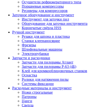
Осушители рефрижераторного типа
Поршневые компрессоры
Ресиверы для компрессоров
Заточное оборудование и инструмент
Инструмент для заточки пил
Оборудование для заточки инструмента
Корончатые свёрла HSS
Ручной инструмент
Резаки для шпона и пластика
Станки клеенаносящие
Фрезеры
Шлифовальные машины
Электрорубанки
Запчасти и расходники
Запчасти для пилорамы Атлант
Запчасти для пилорамы Р-63 (4Б)
Клей для кромкооблицовочных станков
Оснастка
Ролики для натяжения пилы
Системы фиксации
Расходные материалы и инструмент
Ножи строгальные
Патроны
Цанги
Сверла