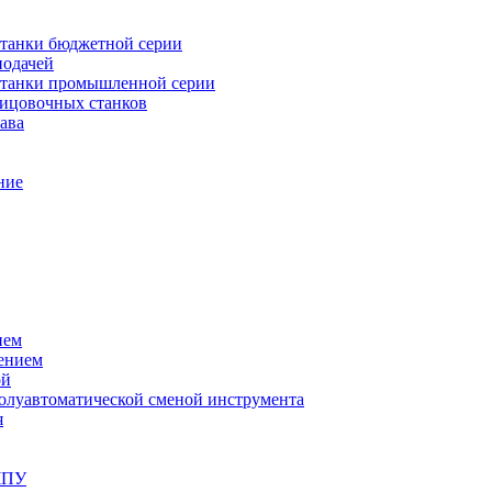
танки бюджетной серии
подачей
станки промышленной серии
лицовочных станков
ава
ние
ием
ением
ой
полуавтоматической сменой инструмента
я
ЧПУ