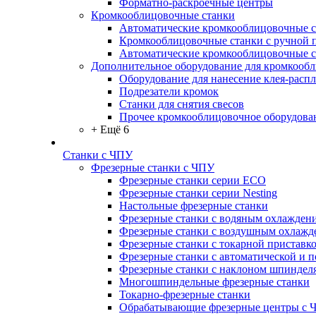
Форматно-раскроечные центры
Кромкооблицовочные станки
Автоматические кромкооблицовочные с
Кромкооблицовочные станки с ручной 
Автоматические кромкооблицовочные 
Дополнительное оборудование для кромкооб
Оборудование для нанесение клея-распл
Подрезатели кромок
Станки для снятия свесов
Прочее кромкооблицовочное оборудова
+ Ещё 6
Станки с ЧПУ
Фрезерные станки с ЧПУ
Фрезерные станки серии ECO
Фрезерные станки серии Nesting
Настольные фрезерные станки
Фрезерные станки с водяным охлажден
Фрезерные станки с воздушным охлажд
Фрезерные станки с токарной приставк
Фрезерные станки с автоматической и 
Фрезерные станки с наклоном шпиндел
Многошпиндельные фрезерные станки
Токарно-фрезерные станки
Обрабатывающие фрезерные центры с 