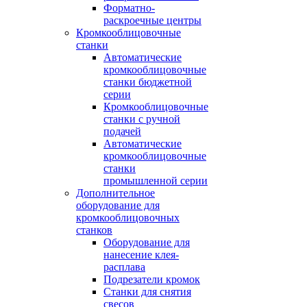
Форматно-
раскроечные центры
Кромкооблицовочные
станки
Автоматические
кромкооблицовочные
станки бюджетной
серии
Кромкооблицовочные
станки с ручной
подачей
Автоматические
кромкооблицовочные
станки
промышленной серии
Дополнительное
оборудование для
кромкооблицовочных
станков
Оборудование для
нанесение клея-
расплава
Подрезатели кромок
Станки для снятия
свесов