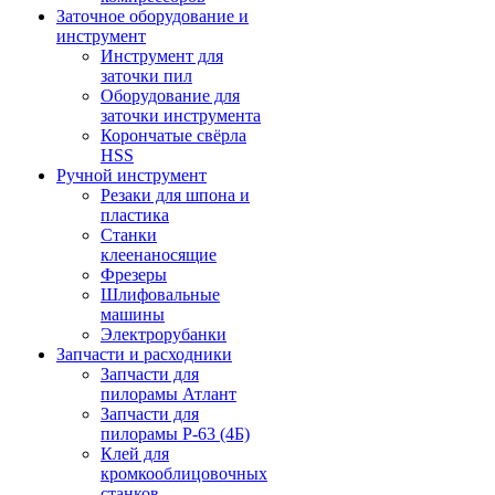
Заточное оборудование и
инструмент
Инструмент для
заточки пил
Оборудование для
заточки инструмента
Корончатые свёрла
HSS
Ручной инструмент
Резаки для шпона и
пластика
Станки
клеенаносящие
Фрезеры
Шлифовальные
машины
Электрорубанки
Запчасти и расходники
Запчасти для
пилорамы Атлант
Запчасти для
пилорамы Р-63 (4Б)
Клей для
кромкооблицовочных
станков