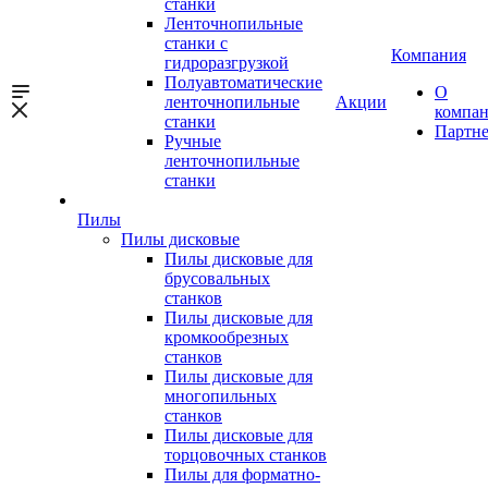
станки
Ленточнопильные
станки с
Компания
гидроразгрузкой
Полуавтоматические
О
ленточнопильные
Акции
компа
станки
Партн
Ручные
ленточнопильные
станки
Пилы
Пилы дисковые
Пилы дисковые для
брусовальных
станков
Пилы дисковые для
кромкообрезных
станков
Пилы дисковые для
многопильных
станков
Пилы дисковые для
торцовочных станков
Пилы для форматно-