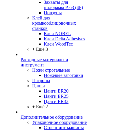
Захваты для
пилорамы Р-63 (4Б)
Ползуны
Клей для
кромкооблицовочных
станков
Клеи NOBEL
Клеи Delta Adhesives
Клеи WoodTec
+ Ещё 3
Расходные материалы и
инструмент
Ножи строгальные
Ножевые заготовки
Патроны
Цанги
Цанги ER20
Цанги ER25
Цанги ER32
+ Ещё 2
Дополнительное оборудование
Упаковочное оборудование
Стреппинг машины