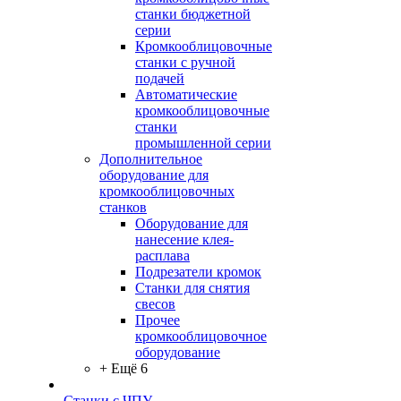
станки бюджетной
серии
Кромкооблицовочные
станки с ручной
подачей
Автоматические
кромкооблицовочные
станки
промышленной серии
Дополнительное
оборудование для
кромкооблицовочных
станков
Оборудование для
нанесение клея-
расплава
Подрезатели кромок
Станки для снятия
свесов
Прочее
кромкооблицовочное
оборудование
+ Ещё 6
Станки с ЧПУ