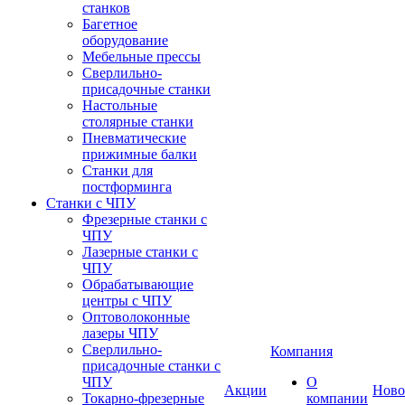
станков
Багетное
оборудование
Мебельные прессы
Сверлильно-
присадочные станки
Настольные
столярные станки
Пневматические
прижимные балки
Станки для
постформинга
Станки с ЧПУ
Фрезерные станки с
ЧПУ
Лазерные станки с
ЧПУ
Обрабатывающие
центры с ЧПУ
Оптоволоконные
лазеры ЧПУ
Сверлильно-
Компания
присадочные станки с
ЧПУ
О
Акции
Ново
Токарно-фрезерные
компании