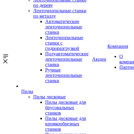
по дереву
Ленточнопильные станки
по металлу
Автоматические
ленточнопильные
станки
Ленточнопильные
станки с
Компания
гидроразгрузкой
Полуавтоматические
О
ленточнопильные
Акции
компа
станки
Партн
Ручные
ленточнопильные
станки
Пилы
Пилы дисковые
Пилы дисковые для
брусовальных
станков
Пилы дисковые для
кромкообрезных
станков