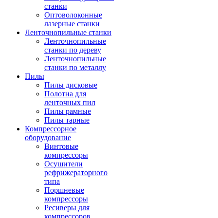
станки
Оптоволоконные
лазерные станки
Ленточнопильные станки
Ленточнопильные
станки по дереву
Ленточнопильные
станки по металлу
Пилы
Пилы дисковые
Полотна для
ленточных пил
Пилы рамные
Пилы тарные
Компрессорное
оборудование
Винтовые
компрессоры
Осушители
рефрижераторного
типа
Поршневые
компрессоры
Ресиверы для
компрессоров