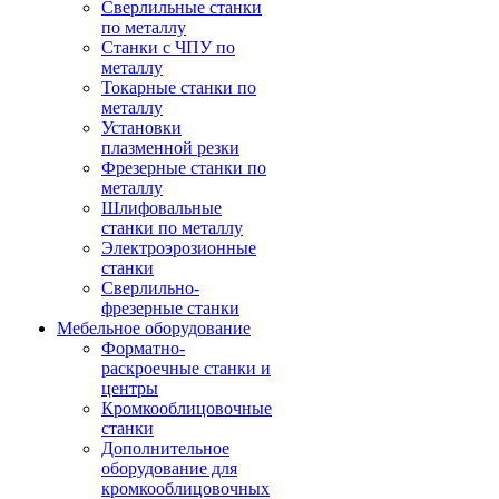
Сверлильные станки
по металлу
Станки с ЧПУ по
металлу
Токарные станки по
металлу
Установки
плазменной резки
Фрезерные станки по
металлу
Шлифовальные
станки по металлу
Электроэрозионные
станки
Сверлильно-
фрезерные станки
Мебельное оборудование
Форматно-
раскроечные станки и
центры
Кромкооблицовочные
станки
Дополнительное
оборудование для
кромкооблицовочных